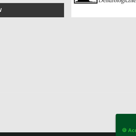
W
🍪 Ac