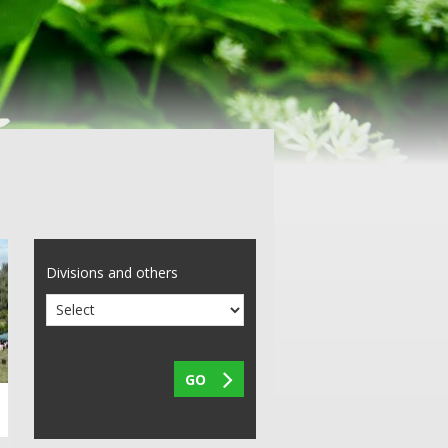
Divisions and others

GO