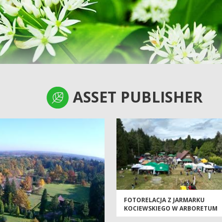
ASSET PUBLISHER
ASSET PUBLISHER
FOTORELACJA Z JARMARKU
KOCIEWSKIEGO W ARBORETUM
WIRTY